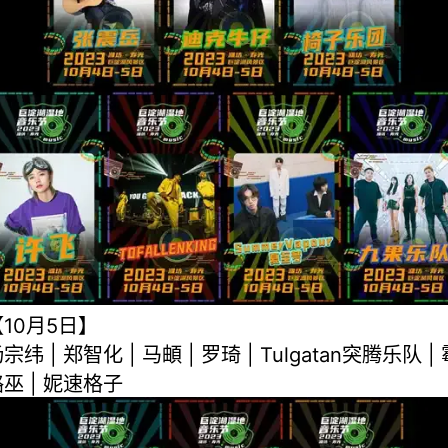
【10月5日】
宗纬 | 郑智化 | 马頔 | 罗琦 | Tulgatan突腾乐队 |
巫 | 妮速格子