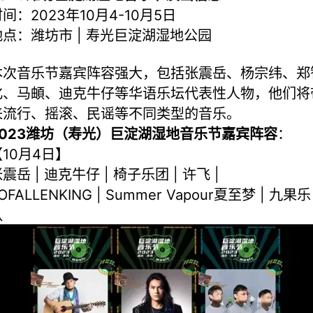
间：2023年10月4-10月5日
地点：潍坊市 | 寿光巨淀湖湿地公园
本次音乐节嘉宾阵容强大，包括张震岳、杨宗纬、郑
化、马頔、迪克牛仔等华语乐坛代表性人物，他们将
来流行、摇滚、民谣等不同类型的音乐。
2023潍坊（寿光）巨淀湖湿地音乐节嘉宾阵容
：
【10月4日】
震岳 | 迪克牛仔 | 椅子乐团 | 许飞 |
OFALLENKING | Summer Vapour夏至梦 | 九果乐
队