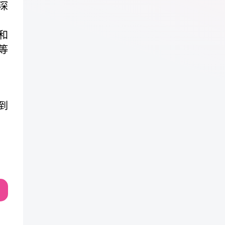
深
和
等
到