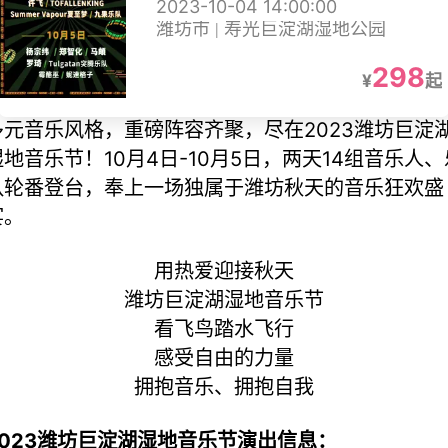
2023-10-04 14:00:00
潍坊市 | 寿光巨淀湖湿地公园
298
¥
起
多元音乐风格，重磅阵容齐聚，尽在2023潍坊巨淀
湿地音乐节！10月4日-10月5日，两天14组音乐人、
队轮番登台，奉上一场独属于潍坊秋天的音乐狂欢盛
宴。
用热爱迎接秋天
潍坊巨淀湖湿地音乐节
看飞鸟踏水飞行
感受自由的力量
拥抱音乐、拥抱自我
2023潍坊巨淀湖湿地音乐节演出信息：