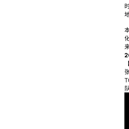
时
张
T