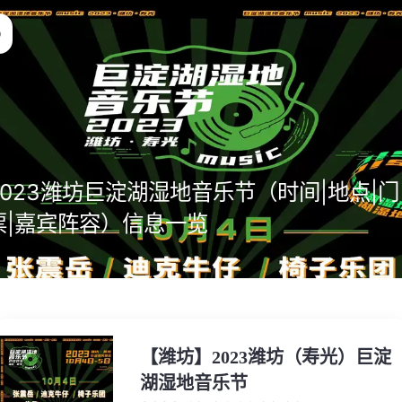
2023潍坊巨淀湖湿地音乐节（时间|地点|门
票|嘉宾阵容）信息一览
【潍坊】2023潍坊（寿光）巨淀
湖湿地音乐节