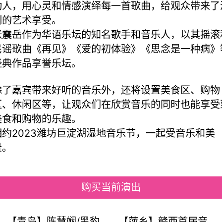
动人，用心灵和情感演绎每一首歌曲，给观众带来了
刻的艺术享受。
张震岳作为华语乐坛的知名歌手和音乐人，以其摇滚
民谣歌曲《再见》《爱的初体验》《思念是一种病》
经典作品享誉乐坛。
除了嘉宾带来好听的音乐外，还将设置美食区、购物
区、休闲区等，让观众们在欣赏音乐的同时也能享受
美食和购物的乐趣。
相约2023潍坊巨淀湖湿地音乐节，一起受音乐和美
景。
购买当前演出
【青岛】陈慧娴/黑豹
【萍乡】赣西首届音