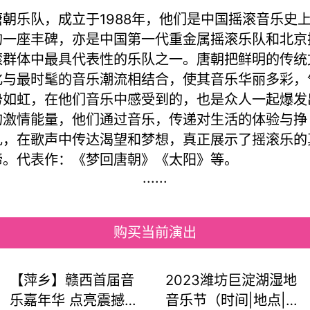
唐朝乐队，成立于1988年，他们是中国摇滚音乐史
的一座丰碑，亦是中国第一代重金属摇滚乐队和北京
滚群体中最具代表性的乐队之一。唐朝把鲜明的传统
化与最时髦的音乐潮流相结合，使其音乐华丽多彩，
势如虹，在他们音乐中感受到的，也是众人一起爆发
的激情能量，他们通过音乐，传递对生活的体验与挣
扎，在歌声中传达渴望和梦想，真正展示了摇滚乐的
谛。代表作：《梦回唐朝》《太阳》等。
......
购买当前演出
【萍乡】赣西首届音
2023潍坊巨淀湖湿地
乐嘉年华 点亮震撼的
音乐节（时间|地点|门