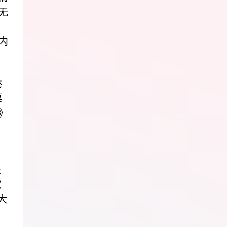
无
内
港
桌
》
退
歌
大