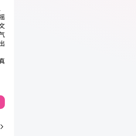
上
摇
文
气
出
真