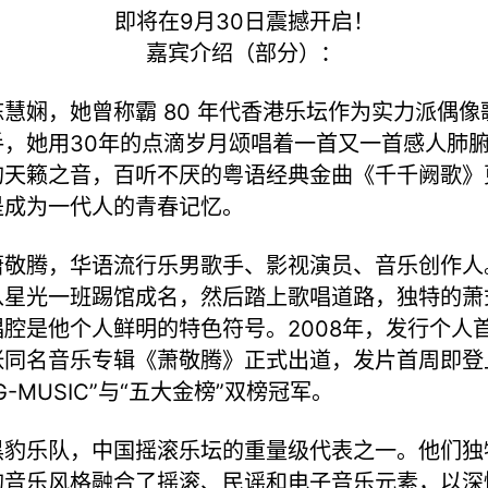
即将在9月30日震撼开启！
嘉宾介绍（部分）：
陈慧娴，她曾称霸 80 年代香港乐坛作为实力派偶像
手，她用30年的点滴岁月颂唱着一首又一首感人肺
的天籁之音，百听不厌的粤语经典金曲《千千阙歌》
是成为一代人的青春记忆。
萧敬腾，华语流行乐男歌手、影视演员、音乐创作人
从星光一班踢馆成名，然后踏上歌唱道路，独特的萧
唱腔是他个人鲜明的特色符号。2008年，发行个人
张同名音乐专辑《萧敬腾》正式出道，发片首周即登
G-MUSIC”与“五大金榜”双榜冠军。
黑豹乐队，中国摇滚乐坛的重量级代表之一。他们独
的音乐风格融合了摇滚、民谣和电子音乐元素，以深