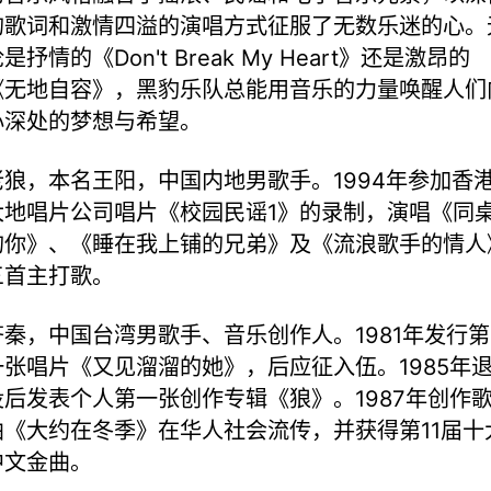
的歌词和激情四溢的演唱方式征服了无数乐迷的心。
是抒情的《Don't Break My Heart》还是激昂的
《无地自容》，黑豹乐队总能用音乐的力量唤醒人们
心深处的梦想与希望。
老狼，本名王阳，中国内地男歌手。1994年参加香
大地唱片公司唱片《校园民谣1》的录制，演唱《同
的你》、《睡在我上铺的兄弟》及《流浪歌手的情人
三首主打歌。
齐秦，中国台湾男歌手、音乐创作人。1981年发行第
一张唱片《又见溜溜的她》，后应征入伍。1985年
役后发表个人第一张创作专辑《狼》。1987年创作
曲《大约在冬季》在华人社会流传，并获得第11届十
中文金曲。