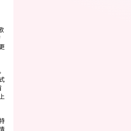
歌
腑
更
。
式
首
上
特
情