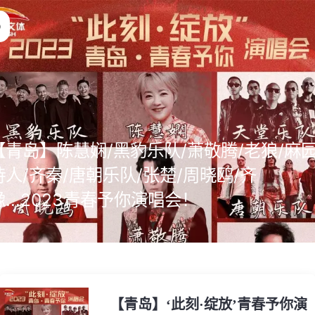
【青岛】陈慧娴/黑豹乐队/萧敬腾/老狼/麻
诗人/齐秦/唐朝乐队/张楚/周晓鸥/齐
豫...2023青春予你演唱会！
【青岛】‘此刻·绽放’青春予你演