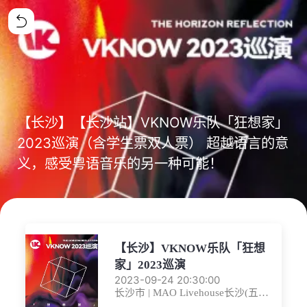
【长沙】【长沙站】VKNOW乐队「狂想家」
2023巡演（含学生票双人票） 超越语言的意
义，感受粤语音乐的另一种可能！
【长沙】VKNOW乐队「狂想
家」2023巡演
2023-09-24 20:30:00
长沙市 | MAO Livehouse长沙(五一
广场店)