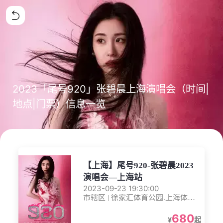
2023「尾号920」张碧晨上海演唱会（时间|
地点|门票）信息一览
【上海】尾号920-张碧晨2023
演唱会—上海站
2023-09-23 19:30:00
市辖区 | 徐家汇体育公园.上海体育
馆
680
¥
起