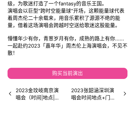
级，为歌迷打造了一个fantasy的音乐王国。
演唱会以巨型"跨时空能量球"开场，这颗能量球代表
着周杰伦二十余载来，用音乐累积了源源不绝的能
量，借着这场演唱会跨越时空送给歌迷这股能量。
懵懂年少有你，青葱岁月有你，成熟的路上有你......
一起赴约2023「嘉年华」周杰伦上海演唱会，不见不
散！
购买当前演出
2023金玟岐南京演
2023张韶涵深圳演
唱会（时间|地点|门
唱会时间地点+门票
票）信息一览
开票