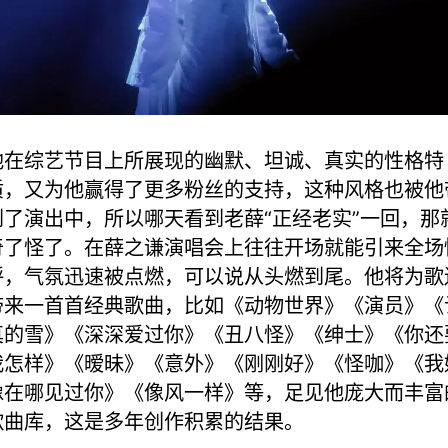
他在综艺节目上所展现的幽默、坦诚、真实的性格特
质，又为他赢得了更多粉丝的支持，这种风格也被他
到了演出中，所以哪天看到老薛“正经老实”一回，那
奇了怪了。在薛之谦演唱会上往往开场就能引来全场
呼，气氛迅速被点燃，可以说从头燃到尾。他将为歌
带来一首首经典歌曲，比如《动物世界》《演员》《
真的雪》《深深爱过你》《丑八怪》《绅士》《你还
我怎样》《暧昧》《意外》《刚刚好》《怪咖》《我
像在哪见过你》《像风一样》等，足见他庞大而丰富
歌曲库，这是多年创作积累的结果。