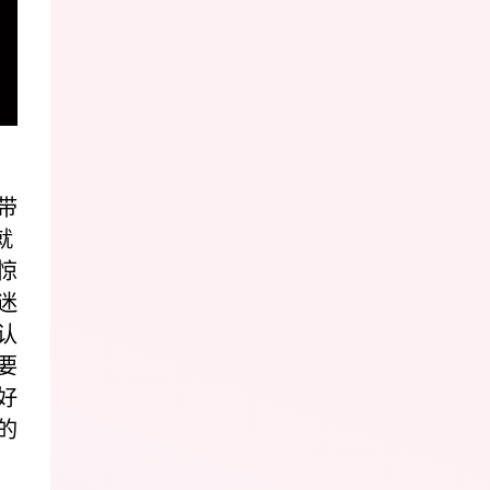
带
就
惊
迷
认
要
好
的