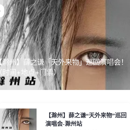
【滁州】薛之谦「天外来物」巡回演唱会！
（时间+地点+门票）
【滁州】薛之谦“天外来物”巡回
演唱会-滁州站