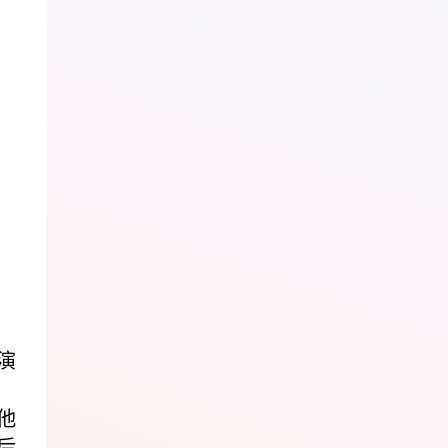
演
他
后