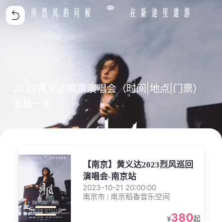
2023黄义达南京演唱会（时间|地点|门票）
信息一览
【南京】黄义达2023烈风巡回
演唱会-南京站
2023-10-21 20:00:00
南京市 | 南京稻香音乐空间
380
¥
起