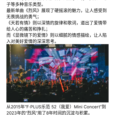
子等多种音乐类型。
最新单曲《烈风》展现了硬摇滚的魅力，让人感受到
无畏挑战的勇气；
《天若有情》则以深情的旋律和歌词，道出了爱情带
给人心的痛苦和挣扎；
而《显微镜下的爱情》则以细腻的情感描绘，让人陷
入对美好爱情的深深思考。
从2015年“F·PLUS乐范 52（我爱）Mini Concert”到
2023年的“烈风”用了8年时间的沉淀与积累。