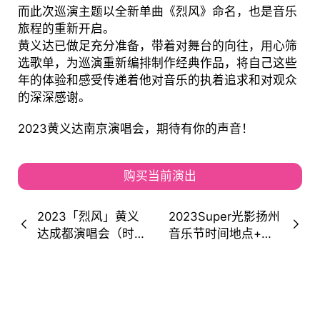
而此次巡演主题以全新单曲《烈风》命名，也是音乐
旅程的重新开启。
黄义达已做足充分准备，带着对舞台的向往，用心筛
选歌单，为巡演重新编排制作经典作品，将自己这些
年的体验和感受传递着他对音乐的执着追求和对观众
的深深感谢。
2023黄义达南京演唱会，期待有你的声音！
购买当前演出
2023「烈风」黄义
2023Super光影扬州
达成都演唱会（时间|
音乐节时间地点+演
地点|门票）信息一览
出阵容+购票通道(附
场地图）