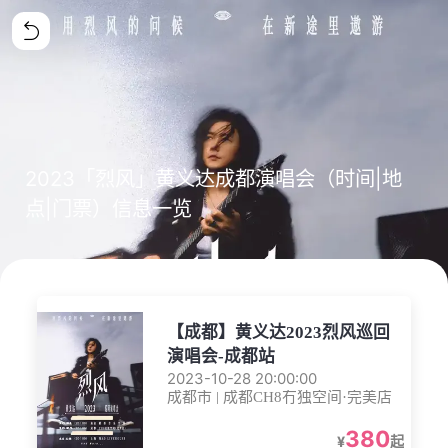
2023「烈风」黄义达成都演唱会（时间|地
点|门票）信息一览
【成都】黄义达2023烈风巡回
演唱会-成都站
2023-10-28 20:00:00
成都市 | 成都CH8冇独空间·完美店
380
¥
起