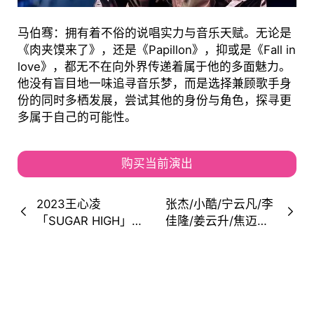
马伯骞：拥有着不俗的说唱实力与音乐天赋。无论是
《肉夹馍来了》，还是《Papillon》，抑或是《Fall in
love》，都无不在向外界传递着属于他的多面魅力。
他没有盲目地一味追寻音乐梦，而是选择兼顾歌手身
份的同时多栖发展，尝试其他的身份与角色，探寻更
多属于自己的可能性。
购买当前演出
2023王心凌
张杰/小酷/宁云凡/李
「SUGAR HIGH」巡
佳隆/姜云升/焦迈奇/
回演唱会西安站！全
符龙飞...2023合肥
糖启动，光速进行
「不朽・蚂蚁在路
时！（时间+场馆+门
上」音乐生活节！
票）