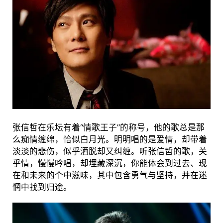
张信哲在乐坛有着“情歌王子”的称号，他的歌总是那
么痴情缠绵，恰似白月光。明明唱的是爱情，却带着
淡淡的悲伤，似乎洒脱却又纠缠。听张信哲的歌，关
乎情，慢慢吟唱，却埋藏深沉，你能体会到过去、现
在和未来的个中滋味，其中包含勇气与坚持，并在迷
惘中找到归途。