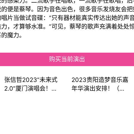
来的感染力。二流歌手在唱歌，一流歌手在歌唱，后
说的便是蔡琴。因为音色出色，很多音乐发烧友会把
的唱片当做试音碟：“只有器材能真实传达出她的声
魅力，才算够水准。”可见，蔡琴的歌声充满着处处
喜的魔力。
购买当前演出
张信哲2023“未来式
2023贵阳造梦音乐嘉
2.0”厦门演唱会！有
年华演出安排！（时
没有听出来“哲”是情
间+场馆+门票）
歌！演出安排！（时
间+场馆+门票）