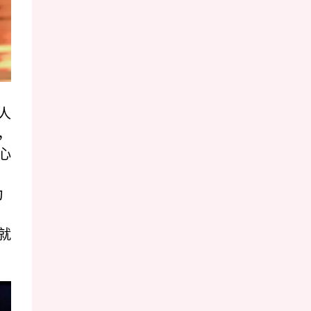
人
，
心
为
就