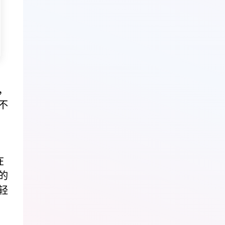
，
不
在
的
轻