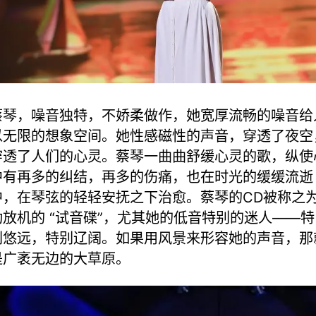
蔡琴，噪音独特，不娇柔做作，她宽厚流畅的噪音给
以无限的想象空间。她性感磁性的声音，穿透了夜空
穿透了人们的心灵。蔡琴一曲曲舒缓心灵的歌，纵使
中有再多的纠结，再多的伤痛，也在时光的缓缓流逝
中，在琴弦的轻轻安抚之下治愈。蔡琴的CD被称之
功放机的 “试音碟”，尤其她的低音特别的迷人——特
别悠远，特别辽阔。如果用风景来形容她的声音，那
是广袤无边的大草原。