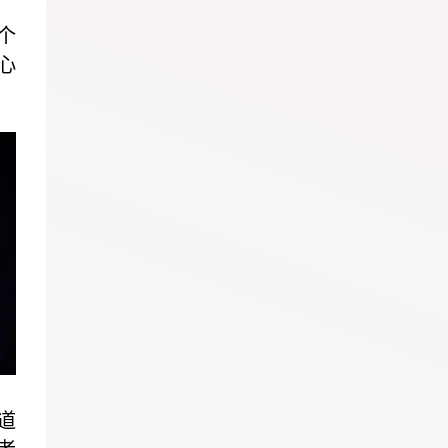
个
心
道