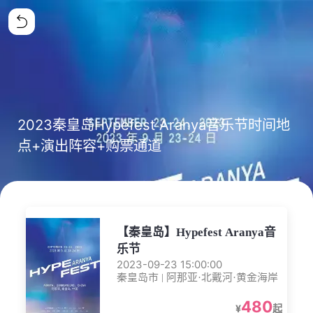
2023秦皇岛Hypefest Aranya音乐节时间地
点+演出阵容+购票通道
【秦皇岛】Hypefest Aranya音
乐节
2023-09-23 15:00:00
秦皇岛市 | 阿那亚·北戴河·黄金海岸
480
¥
起