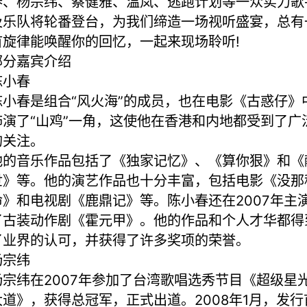
春、杨宗纬、蔡健雅、温岚、逃跑计划等一众实力歌
及乐队将轮番登台，为我们缔造一场视听盛宴，总有
首旋律能唤醒你的回忆，一起来现场聆听!
部分嘉宾介绍
陈小春
陈小春是组合“风火海”的成员，也在电影《古惑仔》
饰演了“山鸡”一角，这使他在香港和内地都受到了广
的关注。
他的音乐作品包括了《独家记忆》、《算你狠》和《
世》等。他的演艺作品也十分丰富，包括电影《没那
命》和电视剧《鹿鼎记》等。陈小春还在2007年主
了古装动作剧《霍元甲》。他的作品和个人才华都得
了业界的认可，并获得了许多奖项的荣誉。
杨宗纬
杨宗纬在2007年参加了台湾歌唱选秀节目《超级星
大道》，获得总冠军，正式出道。2008年1月，发行