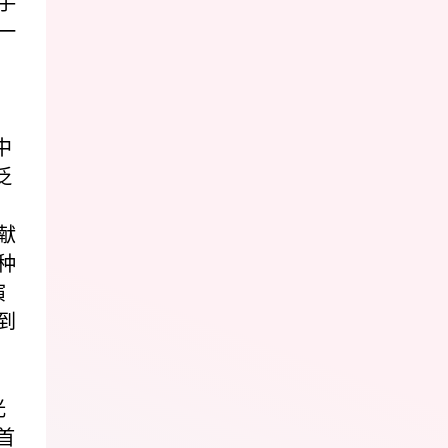
手
一
中
泛
献
种
演
到
光
首