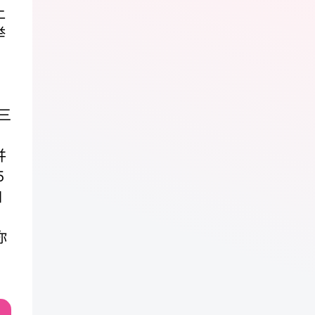
上
举
9
三
并
5
加
你