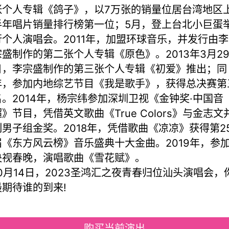
张个人专辑《鸽子》，以7万张的销量位居台湾地区
半年唱片销量排行榜第一位；5月，登上台北小巨蛋
行个人演唱会。2011年，加盟环球音乐，并发行由李
宗盛制作的第二张个人专辑《原色》。2013年3月2
日，李宗盛制作的第三张个人专辑《初爱》推出；同
年，参加内地综艺节目《我是歌手》，获得总决赛第
名。2014年，杨宗纬参加深圳卫视《金钟奖·中国音
超》节目，凭借英文歌曲《True Colors》与金志文
列男子组金奖。2018年，凭借歌曲《凉凉》获得第2
届《东方风云榜》音乐盛典十大金曲。2019年，参
央视春晚，演唱歌曲《雪花赋》。
10月14日，2023圣鸿汇之夜青春归位汕头演唱会，
最期待谁的到来!
购买当前演出