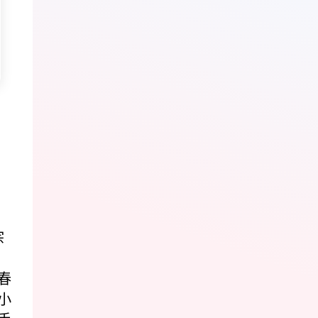
宗
春
小