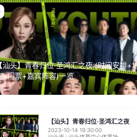
【汕头】青春归位·圣鸿汇之夜 (时间安排+
点+门票+嘉宾阵容)一览
【汕头】青春归位·圣鸿汇之夜
2023-10-14 19:30:00