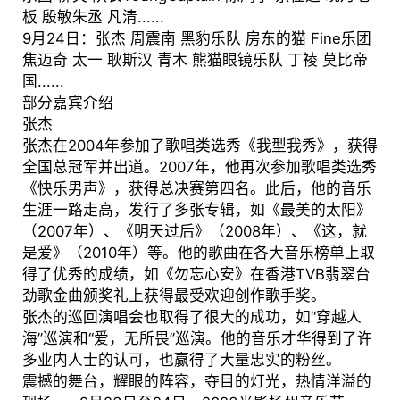
板 殷敏朱丞 凡清......
9月24日：张杰 周震南 黑豹乐队 房东的猫 Fine乐团
焦迈奇 太一 耿斯汉 青木 熊猫眼镜乐队 丁祾 莫比帝
国......
部分嘉宾介绍
张杰
张杰在2004年参加了歌唱类选秀《我型我秀》，获得
全国总冠军并出道。2007年，他再次参加歌唱类选秀
《快乐男声》，获得总决赛第四名。此后，他的音乐
生涯一路走高，发行了多张专辑，如《最美的太阳》
（2007年）、《明天过后》（2008年）、《这，就
是爱》（2010年）等。他的歌曲在各大音乐榜单上取
得了优秀的成绩，如《勿忘心安》在香港TVB翡翠台
劲歌金曲颁奖礼上获得最受欢迎创作歌手奖。
张杰的巡回演唱会也取得了很大的成功，如“穿越人
海”巡演和“爱，无所畏”巡演。他的音乐才华得到了许
多业内人士的认可，也赢得了大量忠实的粉丝。
震撼的舞台，耀眼的阵容，夺目的灯光，热情洋溢的