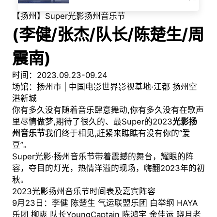
【扬州】Super光影扬州音乐节
(李健/张杰/队长/陈楚生/周
震南)
时间：2023.09.23-09.24
场馆：扬州市 | 中国电影世界影视基地·江都 扬州空
港新城
你有多久没有随着音乐肆意舞动,你有多久没有在歌声
里尽情做梦,期待了很久的、最Super的2023
光影扬
州音乐节
我们终于相见,赶紧来瞧瞧有没有你的“爱
豆”。
Super光影·扬州音乐节带着震撼的舞台，耀眼的阵
容，夺目的灯光，热情洋溢的现场，嗨翻2023年的初
秋。
2023光影扬州音乐节时间表及嘉宾阵容
9月23日：李健 陈楚生 气运联盟乐团 白举纲 HAYA
乐团 柳爽 队长YoungCaptain 陈鸿宇 余佳运 晓月老