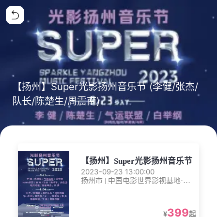
【扬州】Super光影扬州音乐节 (李健/张杰/
队长/陈楚生/周震南)
【扬州】Super光影扬州音乐节
2023-09-23 13:00:00
扬州市 | 中国电影世界影视基地·江
都 扬州空港新城
399
¥
起