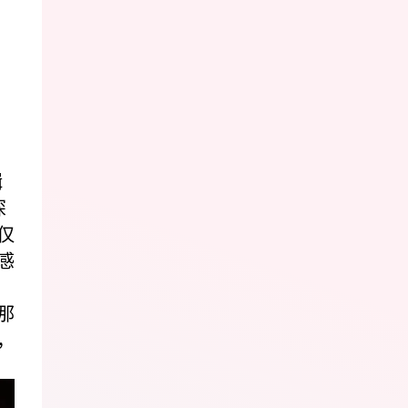
辑
深
仅
感
那
，