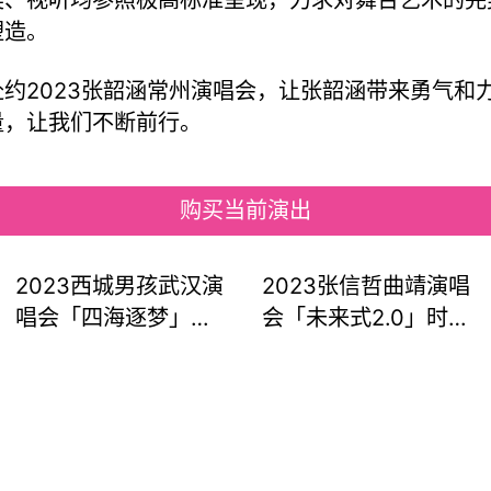
塑造。
赴约2023张韶涵常州演唱会，让张韶涵带来勇气和
量，让我们不断前行。
购买当前演出
2023西城男孩武汉演
2023张信哲曲靖演唱
唱会「四海逐梦」
会「未来式2.0」时间
（时间|地点|门票）信
地点及门票购买
息一览