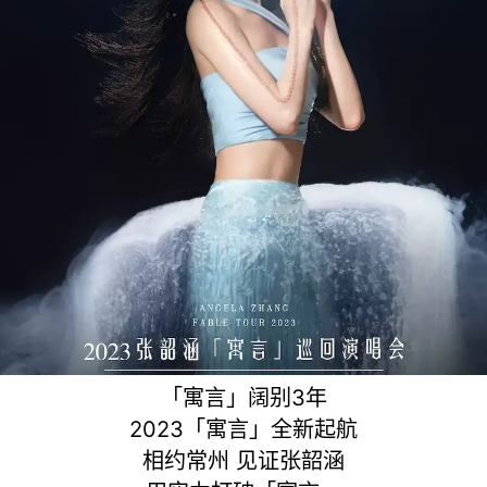
「寓言」阔别3年
2023「寓言」全新起航
相约常州 见证张韶涵