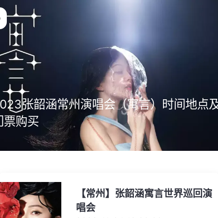
2023张韶涵常州演唱会（寓言）时间地点
门票购买
【常州】张韶涵寓言世界巡回演
唱会