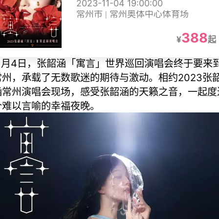
2023-11-04 19:00:00
常州市 | 常州奥体中心体育场
388
¥
起
11月4日，张韶涵「寓言」世界巡回演唱会终于要来
常州，承载了无数歌迷的期待与激动。相约2023张
涵常州演唱会现场，感受张韶涵的天籁之音，一起度
个难以言喻的幸福夜晚。