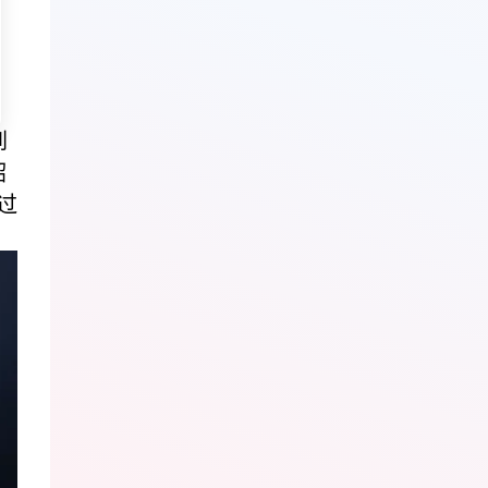
到
韶
过