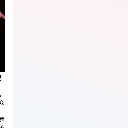
望
，
众
舞
美