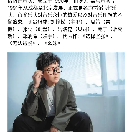
指南针乐队：成立于1990年，前身为“黑马乐队”，
1991年从成都至北京发展，正式易名为“指南针”乐
队，意喻乐队对音乐永恒的热爱以及对音乐理想的不
懈追求。团员组成: 刘峥嵘（主唱）、周笛（吉
他）、郭亮（键盘）、岳浩崑（贝司）、苑丁（萨克
斯）、郑朝晖（鼓手）。代表作: 《选择坚强》、
《无法逃脱》、《幺妹》