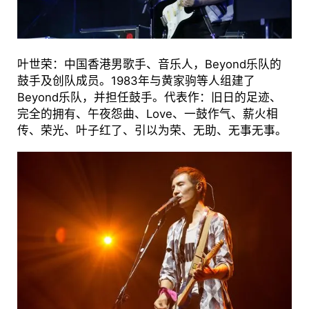
叶世荣：中国香港男歌手、音乐人，Beyond乐队的
鼓手及创队成员。1983年与黄家驹等人组建了
Beyond乐队，并担任鼓手。代表作：旧日的足迹、
完全的拥有、午夜怨曲、Love、一鼓作气、薪火相
传、荣光、叶子红了、引以为荣、无助、无事无事。