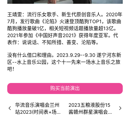
王靖雯：流行乐女歌手、新生代原创音乐人。2020年
7月，发行歌曲《沦陷》火速登顶酷狗TOP1，该歌曲
酷狗播放量破1亿，相关短视频话题播放量超13亿。
2021年参加《中国好声音2021》获得年度亚军。代
表作：说说话、不知所措、善变、沦陷等。
没有什么借口和理由。2023.9.29--9.30 遂宁河东新
区--水上音乐公园，这个十一先来一场水上音乐之旅
吧！
购买当前演出
华流音乐演唱会兰州
2023五粮液股份15
站2023(时间表+场
酱赣州群星演唱会时
馆+阵容）
间地点+演出阵容+购
票通道