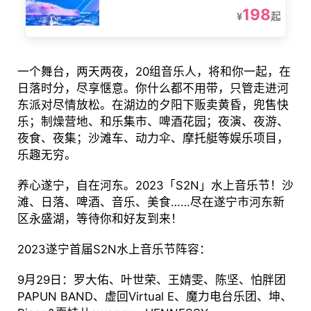
198
¥
起
一个舞台，两天两夜，20组音乐人，将和你一起，在
日落时分，尽享惬意。你什么都不用带，只管走进河
东派对尽情放松。在湖边的夕阳下贩卖黄昏，兜售快
乐；制燥营地、和乐集市、啤酒花园；夜演、夜游、
夜食、夜集；沙滩车、动力伞、摩托艇等娱乐项目，
乐趣无穷。
养心遂宁，自在河东。2023「S2N」水上音乐节！沙
滩、日落、啤酒、音乐、美食……尽在遂宁市河东新
区永盛湖，等待你和好友到来！
2023遂宁首届S2N水上音乐节阵容：
9月29日：罗大佑、叶世荣、王婧雯、陈坚、怕胖团
PAPUN BAND、虚回Virtual E、魔力电台乐团、坤、