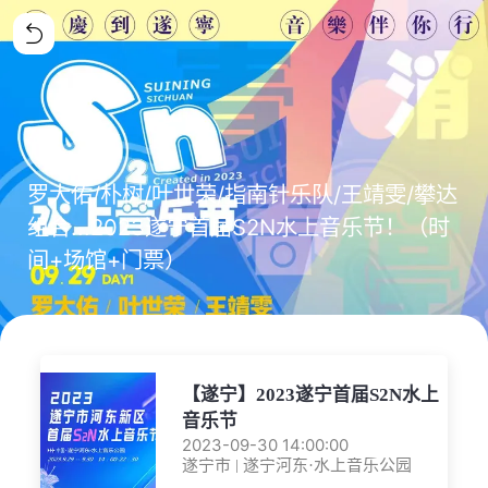
罗大佑/朴树/叶世荣/指南针乐队/王靖雯/攀达
组合...2023遂宁首届S2N水上音乐节！（时
间+场馆+门票）
【遂宁】2023遂宁首届S2N水上
音乐节
2023-09-30 14:00:00
遂宁市 | 遂宁河东·水上音乐公园