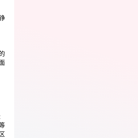
铮
的
面
曲
录
等
区