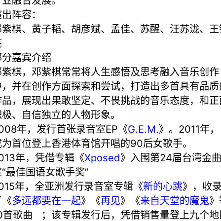
产业融合发展。
演出阵容：
邓紫棋、黄子韬、胡彦斌、孟佳、苏醒、汪苏泷、王
亮
部分嘉宾介绍
邓紫棋，邓紫棋常常将人生感悟及思考融入音乐创作
中，并在创作方面探索和尝试，打造出多首具有品质
作品，展现出果敢坚定、不畏挑战的音乐态度，和正
积极、自信独立的人物形象。
2008年，发行首张录音室EP《
G.E.M.
》。2011年，
成为首位登上香港体育馆开唱的90后女歌手。
2013年，凭借专辑《
Xposed
》入围第24届台湾金
奖“最佳国语女歌手奖”
2015年，全亚洲发行录音室专辑《
新的心跳
》，收
了《
多远都要在一起
》《
再见
》《
来自天堂的魔鬼
》
10首歌曲
；该专辑发行后，凭借销售量登上九个地