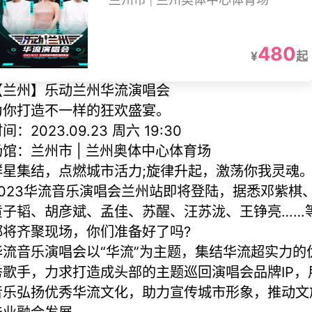
兰州市 | 兰州奥体中心体育场
480
¥
起
【兰州】乐动兰州华流演唱会
为你打造不一样的狂欢盛宴。
间：2023.09.23 周六 19:30
场馆：兰州市 | 兰州奥体中心体育场
群星集结，点燃城市活力;旋律升起，激荡你我灵魂
2023华流音乐演唱会兰州站即将登陆，据悉邓紫棋
黄子韬、胡彦斌、孟佳、苏醒、汪苏泷、王铮亮……
都将齐聚现场，你们准备好了吗?
华流音乐演唱会以“华流”为主题，集结华流超实力的
秀歌手，力求打造成头部的主题巡回演唱会品牌IP，
音乐弘扬优秀华流文化，助力宣传城市形象，推动文