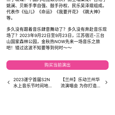
姚澜、贝斯手李自强、鼓手孙权、民乐吴泽琨组成。
代表作《仙儿》《命运》《我要开花》《跳大神》
等。
多久没有跟着音乐肆意舞动了？多久没有奔赴音乐现
场了？2023年9月22日至9月23日，江苏宿迁-三台
山国家森林公园，金秋热NOW先来一场音乐之旅
吧！错过这波不知要等到何时～～
购买当前演出
2023遂宁首届S2N
【兰州】乐动兰州华
水上音乐节时间地点
流演唱会 为你打造不
+演出阵容+购票通道
一样的狂欢盛宴。