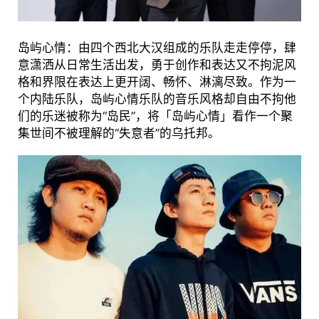
岛屿心情：由四个西北大汉组成的乐队走走停停，肆
意潇洒从日常生活出发，勇于创作和表达又不拘泥风
格和界限在表达上更开阔、畅怀、淋漓尽致。作为一
个内陆乐队，岛屿心情乐队的音乐风格却自由不拘他
们的乐迷被称为“岛民”，将「岛屿心情」看作一个聚
集世间不被理解的“失意者”的乌托邦。