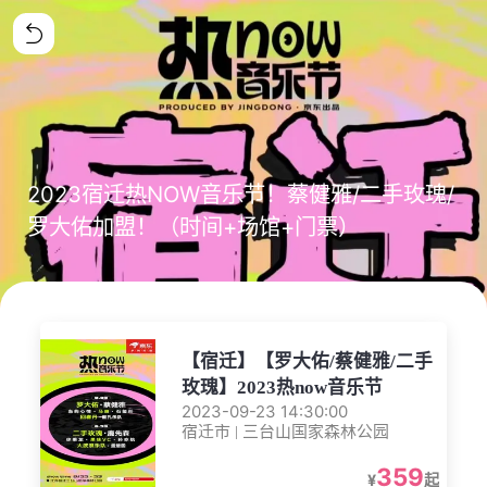
2023宿迁热NOW音乐节！蔡健雅/二手玫瑰/
罗大佑加盟！（时间+场馆+门票）
【宿迁】【罗大佑/蔡健雅/二手
玫瑰】2023热now音乐节
2023-09-23 14:30:00
宿迁市 | 三台山国家森林公园
359
¥
起