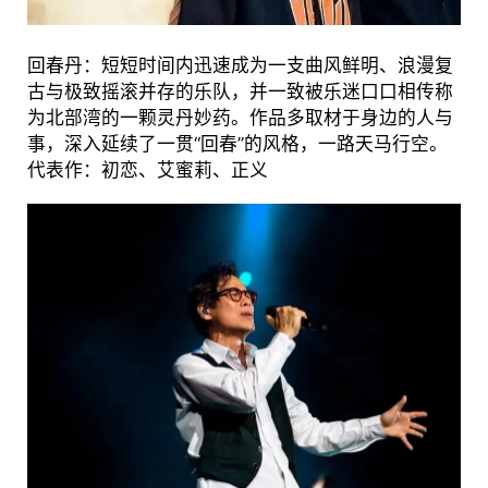
回春丹：短短时间内迅速成为一支曲风鲜明、浪漫复
古与极致摇滚并存的乐队，并一致被乐迷口口相传称
为北部湾的一颗灵丹妙药。作品多取材于身边的人与
事，深入延续了一贯“回春”的风格，一路天马行空。
代表作：初恋、艾蜜莉、正义