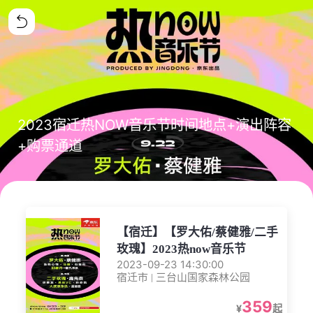
2023宿迁热NOW音乐节时间地点+演出阵容
+购票通道
【宿迁】【罗大佑/蔡健雅/二手
玫瑰】2023热now音乐节
2023-09-23 14:30:00
宿迁市 | 三台山国家森林公园
359
¥
起