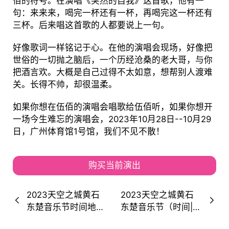
佰的符号。在演唱《突然的自我》这首歌，他有一
句：来来来，喝完一杯还有一杯，再喝完这一杯还有
三杯。后来唱这首歌的人都要说上一句。
好像歌词一样铭记于心。在他的演唱会现场，好像把
世俗的一切抛之脑后，一个历经沧桑的老大哥，与你
把酒言欢。大概是自己过得不太如意，想帮别人渡难
关。长得不帅，却很温柔。
如果你想在伍佰的演唱会唱歌给伍佰听，如果你想开
一场今生难忘的演唱会，2023年10月28日--10月29
日，广州体育馆1号馆，我们不见不散！
购买当前演出
2023天空之城黄石
2023天空之城黄石
东楚音乐节时间地点
东楚音乐节（时间|地
+演出阵容+购票通道
点|阵容|门票）信息