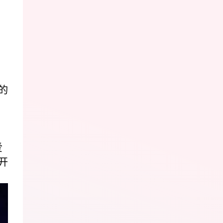
的
爱
开