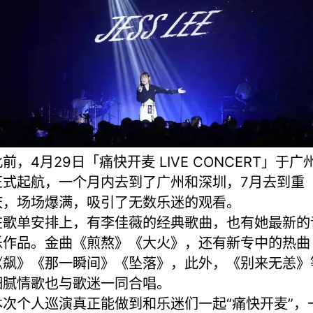
前，4月29日「痛快开麦 LIVE CONCERT」于广
正式起航，一个月内去到了广州和深圳，7月去到重
庆，场场爆满，吸引了无数乐迷的观看。
在歌单安排上，有李佳薇的经典歌曲，也有她最新的
乐作品。金曲《煎熬》《大火》，还有新专中的热曲
《飙》《那一瞬间》《坠落》，此外，《别来无恙》
细腻情歌也与歌迷一同合唱。
本次个人巡演真正能做到和乐迷们一起“痛快开麦”，