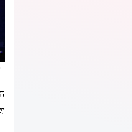
州
音
等
一