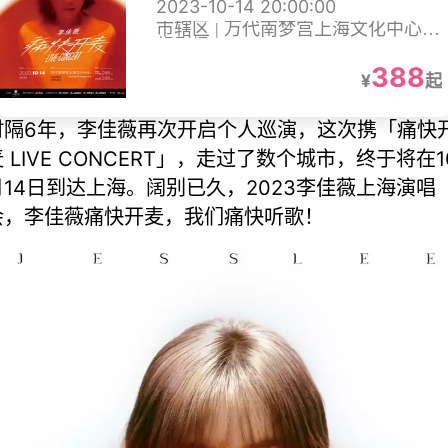
2023-10-14 20:00:00
市辖区 | 万代南梦宫上海文化中心梦
想剧场
388
¥
起
时隔6年，李佳薇再次开启个人巡演，这次携「痛快
 LIVE CONCERT」，走过了数个城市，终于将在1
月14日到达上海。阔别已久，2023李佳薇上海演唱
会，李佳薇痛快开麦，我们痛快听歌！