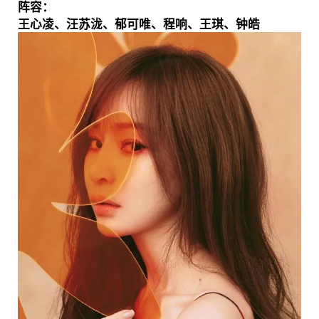
阵容：
王心凌、汪苏泷、郁可唯、程响、王琪、钟皓