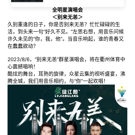
全明星演唱会
＜别来无恙＞
久别重逢的日子，你是否别来无恙？忙忙碌碌的生
活，到头来一句“好久不见。”左思右想，用音乐问候
许久未见的“你，我，他”。当音乐响起，谁的青春又
在蠢蠢欲动？
2023/8/6，“别来无恙”群星演唱会，将在衢州体育中
心震撼唱响！
酷炫的舞台，耳熟的旋律，众星云集的视听盛宴，沸
腾全城，我们用音乐相约，与“你”一起欢唱！