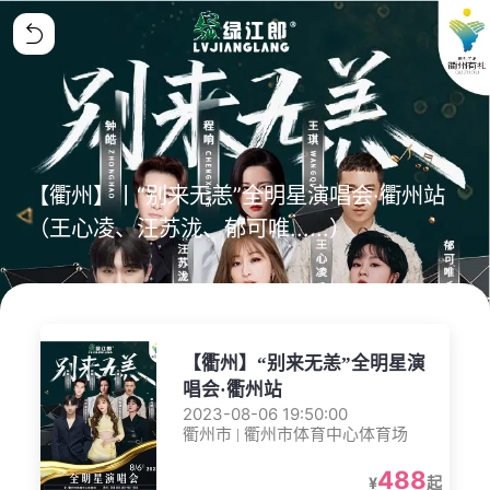
【衢州】丨“别来无恙”全明星演唱会·衢州站
（王心凌、汪苏泷、郁可唯......）
【衢州】“别来无恙”全明星演
唱会·衢州站
2023-08-06 19:50:00
衢州市 | 衢州市体育中心体育场
488
¥
起