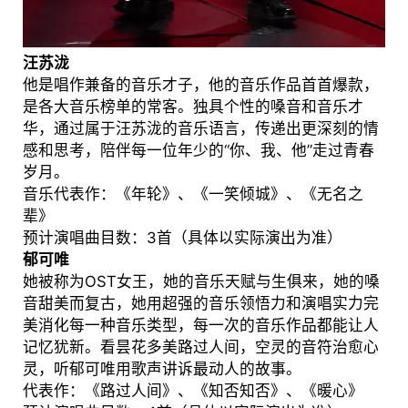
汪苏泷
他是唱作兼备的音乐才子，他的音乐作品首首爆款，
是各大音乐榜单的常客。独具个性的嗓音和音乐才
华，通过属于汪苏泷的音乐语言，传递出更深刻的情
感和思考，陪伴每一位年少的“你、我、他”走过青春
岁月。
音乐代表作：《年轮》、《一笑倾城》、《无名之
辈》
预计演唱曲目数：3首（具体以实际演出为准）
郁可唯
她被称为OST女王，她的音乐天赋与生俱来，她的嗓
音甜美而复古，她用超强的音乐领悟力和演唱实力完
美消化每一种音乐类型，每一次的音乐作品都能让人
记忆犹新。看昙花多美路过人间，空灵的音符治愈心
灵，听郁可唯用歌声讲诉最动人的故事。
代表作：《路过人间》、《知否知否》、《暖心》