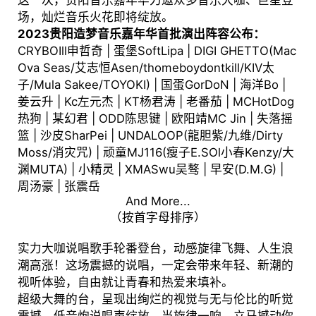
这一次，贵阳音乐嘉年华力邀众多音乐大咖、巨星登
场，灿烂音乐火花即将绽放。
2023贵阳造梦音乐嘉年华
首批
演出阵容
公布
：
CRYBOIll申哲奇 | 蛋堡SoftLipa | DIGI GHETTO(Mac
Ova Seas/艾志恒Asen/thomeboydontkill/KIV太
子/Mula Sakee/TOYOKI) | 国蛋GorDoN | 海洋Bo |
姜云升 | Kc左元杰 | KT杨君涛 | 老番茄 | MCHotDog
热狗 | 某幻君 | ODD陈思键 | 欧阳靖MC Jin | 失落摇
篮 | 沙皮SharPei | UNDALOOP(龍胆紫/九维/Dirty
Moss/消灾咒) | 顽童MJ116(瘦子E.SOl小春Kenzy/大
渊MUTA) | 小精灵 | XMASwu吴骜 | 早安(D.M.G) |
周汤豪 | 张震岳
And More...
（按首字母排序）
实力大咖说唱歌手轮番登台，动感旋律飞舞、人生浪
潮高涨！这场震撼的说唱，一定会带来年轻、新潮的
视听体验，自由就让青春和热爱来填补。
超级大舞的台，呈现出绚烂的视觉与无与伦比的听觉