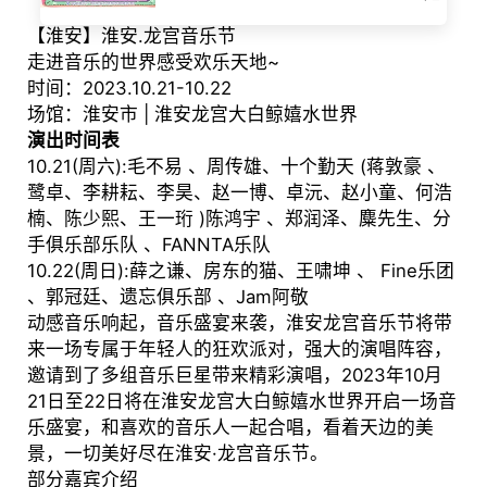
【淮安】淮安.龙宫音乐节
走进音乐的世界感受欢乐天地~
时间：2023.10.21-10.22
场馆：淮安市 | 淮安龙宫大白鲸嬉水世界
演出时间表
10.21(周六):毛不易 、周传雄、十个勤天 (蒋敦豪 、
鹭卓、李耕耘、李昊、赵一博、卓沅、赵小童、何浩
楠、陈少熙、王一珩 )陈鸿宇 、郑润泽、麋先生、分
手俱乐部乐队 、FANNTA乐队
10.22(周日):薛之谦、房东的猫、王啸坤 、 Fine乐团
、郭冠廷、遗忘俱乐部 、Jam阿敬
动感音乐响起，音乐盛宴来袭，淮安龙宫音乐节将带
来一场专属于年轻人的狂欢派对，强大的演唱阵容，
邀请到了多组音乐巨星带来精彩演唱，2023年10月
21日至22日将在淮安龙宫大白鲸嬉水世界开启一场音
乐盛宴，和喜欢的音乐人一起合唱，看着天边的美
景，一切美好尽在淮安·龙宫音乐节。
部分嘉宾介绍