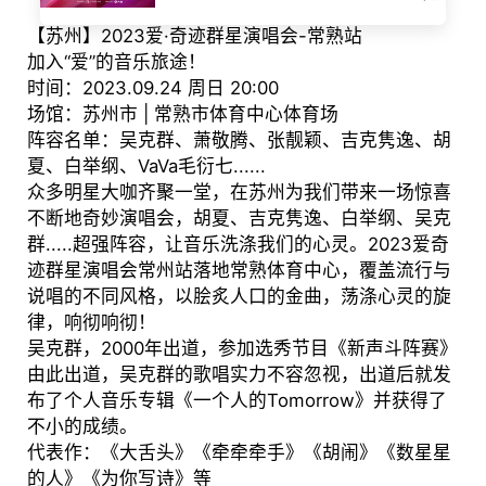
【苏州】2023爱·奇迹群星演唱会-常熟站
加入“爱”的音乐旅途！
时间：2023.09.24 周日 20:00
场馆：苏州市 | 常熟市体育中心体育场
阵容名单：吴克群、萧敬腾、张靓颖、吉克隽逸、胡
夏、白举纲、VaVa毛衍七......
众多明星大咖齐聚一堂，在苏州为我们带来一场惊喜
不断地奇妙演唱会，胡夏、吉克隽逸、白举纲、吴克
群.....超强阵容，让音乐洗涤我们的心灵。2023爱奇
迹群星演唱会常州站落地常熟体育中心，覆盖流行与
说唱的不同风格，以脍炙人口的金曲，荡涤心灵的旋
律，响彻响彻！
吴克群，2000年出道，参加选秀节目《新声斗阵赛》
由此出道，吴克群的歌唱实力不容忽视，出道后就发
布了个人音乐专辑《一个人的Tomorrow》并获得了
不小的成绩。
代表作：《大舌头》《牵牵牵手》《胡闹》《数星星
的人》《为你写诗》等