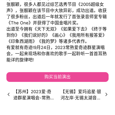
张靓颖，很多人都见过综艺选秀节目《2005超级女
声》，张靓颖在该节目中大放异彩，成功出道。收获
了很多粉丝，出道后一年就发行了首张录音师室专辑
《The One》并获得了中国金唱片奖。
出道至今拥有《天下无双》《如果爱下去》《终于等
到你》《我们说好的》《画心》《我用所有报答爱》
《印象西湖雨》《我的梦》等诸多代表作。
有爱就有奇迹!9月24日，2023常熟爱奇迹群星演唱
会，一起来现场和你喜欢的歌手一起聆听一首首耳熟
能详的旋律吧!
购买当前演出
【苏州】2023爱·奇
【无锡】爱玛追星·银
迹群星演唱会-常熟
河左岸·无锡太湖音乐
站 （吴克群/萧敬腾/
节 与老友一同高歌，
张靓颖/吉克隽
与偶像一同合唱。