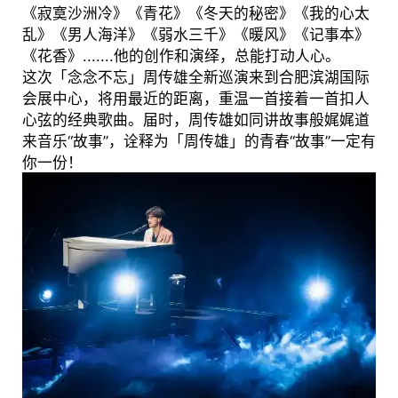
《寂寞沙洲冷》《青花》《冬天的秘密》《我的心太
乱》《男人海洋》《弱水三千》《暖风》《记事本》
《花香》.......他的创作和演绎，总能打动人心。
这次「念念不忘」周传雄全新巡演来到合肥滨湖国际
会展中心，将用最近的距离，重温一首接着一首扣人
心弦的经典歌曲。届时，周传雄如同讲故事般娓娓道
来音乐“故事”，诠释为「周传雄」的青春“故事”一定有
你一份！