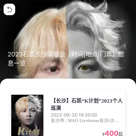
2023石凯长沙演唱会（时间|地点|门票）信
息一览
【长沙】石凯“K计划”2023个人
巡演
2023-09-30 19:30:00
长沙市 | MAO Livehouse长沙(沙湾
店)
400
¥
起