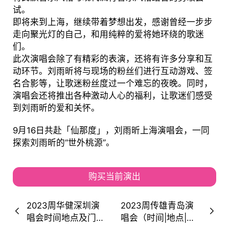
试。
即将来到上海，继续带着梦想出发，感谢曾经一步步
走向聚光灯的自己，和用纯粹的爱将她环绕的歌迷
们。
此次演唱会除了有精彩的表演，还将有许多分享和互
动环节。刘雨昕将与现场的粉丝们进行互动游戏、签
名合影等，让歌迷粉丝度过一个难忘的夜晚。同时，
演唱会还将推出各种激动人心的福利，让歌迷们感受
到刘雨昕的爱和关怀。
9月16日共赴「仙那度」，刘雨昕上海演唱会，一同
探索刘雨昕的“世外桃源”。
购买当前演出
2023周华健深圳演
2023周传雄青岛演
唱会时间地点及门票
唱会（时间|地点|票