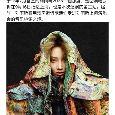
于今年7月官宣的刘雨昕2023「仙那度」巡回演唱会
将在9月16日抵达上海，也是本次巡演的第三站。届
时，刘雨昕将用歌声邀请歌迷们走进刘雨昕上海演唱
会的音乐桃源之境。