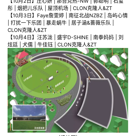
【10月2日】庄心妍 | 那吾克热-NW | 郭聪明 | 石玺
彤 | 烟把儿乐队 | 屋顶机场 | CLON克隆人&ZT
【10月3日】Faye詹雯婷 | 南征北战NZBZ | 岛屿心情
| 打扰一下乐团 | 暴走蜗牛 | 居子涵&蔷薇乐队 |
CLON克隆人&ZT
【10月4日】汪苏泷 | 盛宇D-SHINE | 南拳妈妈 | 刘
炫廷 | 犬儒 | 牛佳钰 | CLON克隆人&ZT