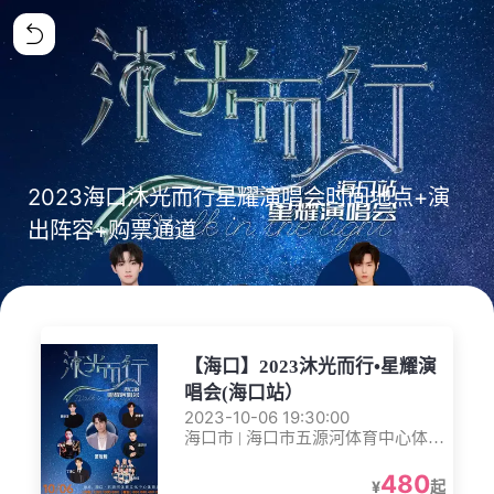
2023海口沐光而行星耀演唱会时间地点+演
出阵容+购票通道
【海口】2023沐光而行•星耀演
唱会(海口站）
2023-10-06 19:30:00
海口市 | 海口市五源河体育中心体育
场
480
¥
起