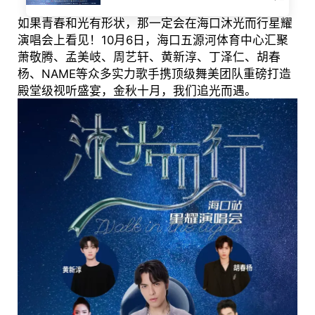
如果青春和光有形状，那一定会在海口沐光而行星耀
演唱会上看见！10月6日，海口五源河体育中心汇聚
萧敬腾、孟美岐、周艺轩、黄新淳、丁泽仁、胡春
杨、NAME等众多实力歌手携顶级舞美团队重磅打造
殿堂级视听盛宴，金秋十月，我们追光而遇。