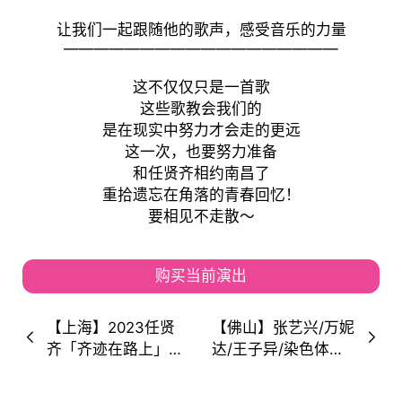
让我们一起跟随他的歌声，感受音乐的力量
——————————————————
这不仅仅只是一首歌
这些歌教会我们的
是在现实中努力才会走的更远
这一次，也要努力准备
和任贤齐相约南昌了
重拾遗忘在角落的青春回忆！
要相见不走散～
购买当前演出
【上海】2023任贤
【佛山】张艺兴/万妮
齐「齐迹在路上」演
达/王子异/染色体集
唱会！一路上也要向
团/弹壳/GALI/马伯
美好生活看「齐」！
骞/MurdaBeatz/单依