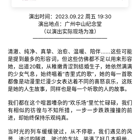
演出时间：2023.09.22 周五 19:30
演出地点：广州中山纪念堂
（以演出实际现场为准）
——————————————
清澈、纯净、真挚、治愈、温暖、陪伴......这些可能
是提到最多的形容词，但这些仿佛都不足以用来形容
她，出道20载，从稚嫩青涩到结婚生子，她依然满满
的少女气息，始终唱着“杏里式的歌”，她的每一首歌
都像是动漫里烂漫少女表达着不同的喜怒哀乐，这既
是她的人生故事，同样也是每一个听歌的人的故事。
我们都在这个喧嚣嘈杂的“欢乐场”里忙忙碌碌，我们
有相似的彷徨与不知所措，一步一步跌跌撞撞的前
进，却始终保持乐观纯真。
当时光的列车缓缓驶过，从不停歇，我们遇见的风
景、进过的隧道、驶过的车站...装满了好几本相册，