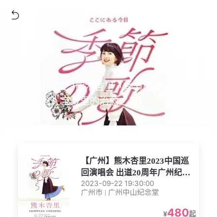
【广州】2023熊木杏里「季节の歌」出道20
周年纪念！宝藏里的治愈之音！
【广州】熊木杏里2023中国巡
回演唱会 出道20周年广州纪念
2023-09-22 19:30:00
专场
广州市 | 广州中山纪念堂
480
¥
起