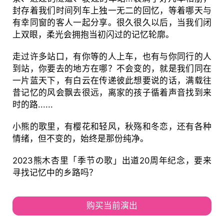
封存着我们时间列车上独一无二的回忆，等着哪天与
有幸同窗的客人一起分享。很久很久以后，当我们闭
上双眼，柔光会拥抱当初闪过的记忆轮廓。
走过许多站口，有你等的人上车，也有与你同行的人
到站，你要去的地方在哪？不会变的，就是我们同在
一片蓝天下，有白云在传递彼此想要说的话，满载往
昔记忆的风会飘去很远，离家的孩子循着声音找到来
时的路......
小熊的歌里，有樱花和轻风，秋殇和冬恋，还有各种
情绪，但不变的，始终是那份纯净。
2023熊木杏里「季节の歌」出道20周年纪念，要来
寻找记忆中的乡路吗？
购买当前演出