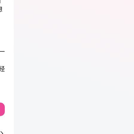
时
想
一
经