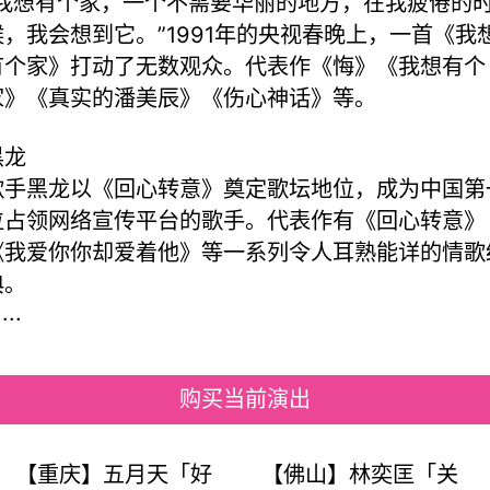
“我想有个家，一个不需要华丽的地方，在我疲倦的
候，我会想到它。”1991年的央视春晚上，一首《我
有个家》打动了无数观众。代表作《悔》《我想有个
家》《真实的潘美辰》《伤心神话》等。
黑龙
歌手黑龙以《回心转意》奠定歌坛地位，成为中国第
位占领网络宣传平台的歌手。代表作有《回心转意》
《我爱你你却爱着他》等一系列令人耳熟能详的情歌
典。
....
购买当前演出
【重庆】五月天「好
【佛山】林奕匡「关