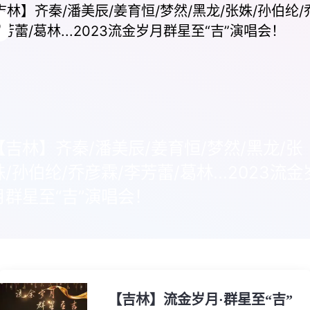
【吉林】齐秦/潘美辰/姜育恒/梦然/黑龙/张
姝/孙伯纶/乔彦霖/李芳蕾/葛林...2023流金
月群星至“吉”演唱会！
【吉林】流金岁月·群星至“吉”