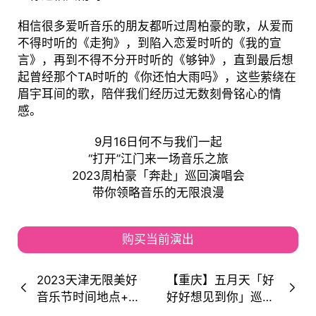
相信很多爱听音乐的朋友都听过周柏豪的歌，从爱而
不得时听的《走狗》，到陷入恋爱时听的《我的宣
言》，再到不得不分开时听的《够钟》，直到最后想
起曾经那个TA时听的《你还怕大雨吗》，这些萦绕在
眉宇耳间的歌，陪伴我们经历过无数刻骨铭心的情
感。
9月16日何不与我们一起
“打开”江门来一场音乐之旅
2023周柏豪「奔赴」巡回演唱会
带你领略音乐的无限浪漫
购买当前演出
2023天津无限美好
【重庆】五月天「好
音乐节时间地点+演
好好想见到你」巡回
出阵容+购票通道
演唱会！在音乐中感