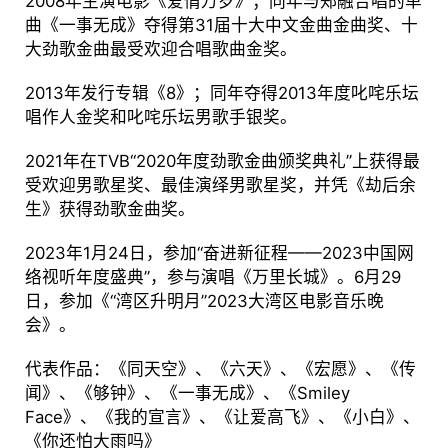
2008年主演电影《爱情万岁》；同年与郑融合唱的单
曲《一事无成》夺得第31届十大中文金曲金曲奖、十
大劲歌金曲最受欢迎合唱歌曲金奖。
2013年发行专辑《8》；同年夺得2013年度叱咤乐坛
唱作人金奖和叱咤乐坛男歌手银奖。
2021年在TVB“2020年度劲歌金曲颁奖典礼”上获得最
受欢迎男歌星奖、最佳演绎男歌星奖，并凭《劫后余
生》获得劲歌金曲奖。
2023年1月24日，参加“奋进新征程——2023中国网
络视听年度盛典”，参与演唱《万里长城》。6月29
日，参加《“湾区升明月”2023大湾区电影音乐晚
会》。
代表作品：《同天空》、《六天》、《宏愿》、《传
闻》、《够钟》、《一事无成》、《Smiley
Face》、《我的宣言》、《让爱高飞》、《小白》、
《你还怕大雨吗》