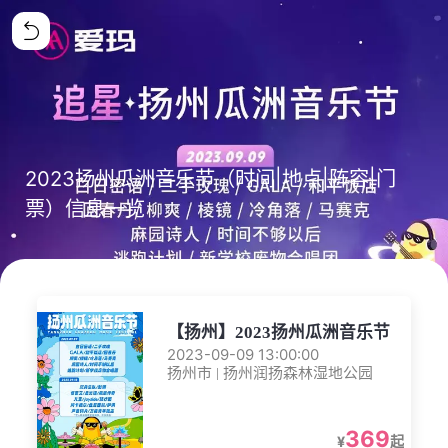
2023扬州瓜洲音乐节（时间|地点|阵容|门
票）信息一览
【扬州】2023扬州瓜洲音乐节
2023-09-09 13:00:00
扬州市 | 扬州润扬森林湿地公园
369
¥
起