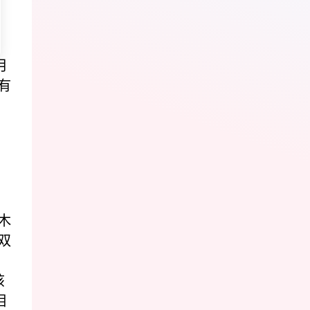
月
有
木
双
该
相