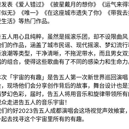
继发表《爱人错过》《披星戴月的想你》《运气来得
有似无》《唯一》《在这座城市遗失了你》《带我去
夜生活》等热门作品。
告五人用心且纯粹，虽然是摇滚乐团，却不设限曲风
他们的作品，涵盖了城市民谣、现代摇滚、梦幻流行
新浪潮等类型，干净清晰，不拖泥带水，而且男女双
唱的组合，使得这些歌曲有了不同的感染力和生命力
本次「宇宙的有趣」是告五人第一次新世界巡回演唱
会，现场他们会分享创作背后的故事，舞台设计也是
满梦幻色彩，届时，告五人将用音乐和旋律带领所有
观众走进告五人的音乐宇宙！
我们约好2023告五人成都演唱会这场视觉声效飨宴
一起去找寻这个宇宙里所有的有趣。