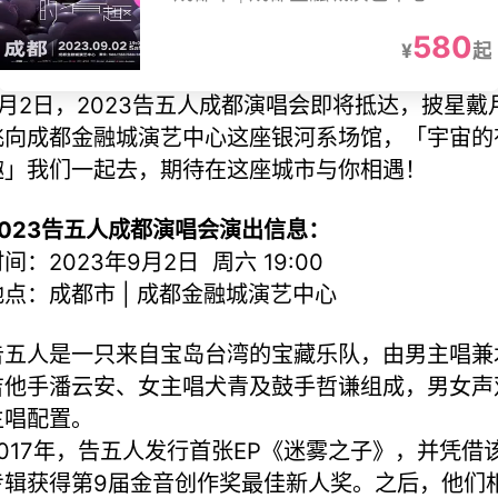
580
¥
起
9月2日，2023告五人成都演唱会即将抵达，披星戴
飞向成都金融城演艺中心这座银河系场馆，「宇宙的
趣」我们一起去，期待在这座城市与你相遇！
2023告五人成都演唱会演出信息：
间：2023年9月2日 周六 19:00
地点：成都市 | 成都金融城演艺中心
告五人是一只来自宝岛台湾的宝藏乐队，由男主唱兼
吉他手潘云安、女主唱犬青及鼓手哲谦组成，男女声
主唱配置。
2017年，告五人发行首张EP《迷雾之子》，并凭借
专辑获得第9届金音创作奖最佳新人奖。之后，他们