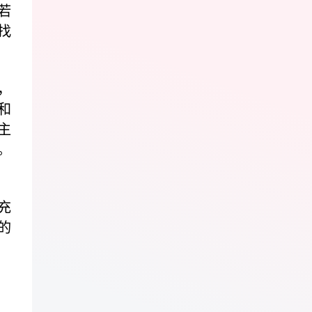
若
找
，
和
主
。
充
的
，