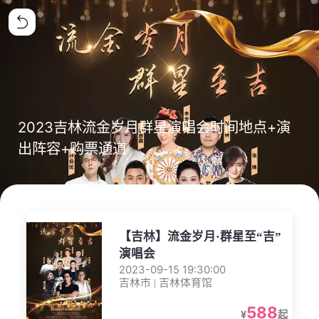
2023吉林流金岁月群星演唱会时间地点+演
出阵容+购票通道
【吉林】流金岁月·群星至“吉”
演唱会
2023-09-15 19:30:00
吉林市 | 吉林体育馆
588
¥
起