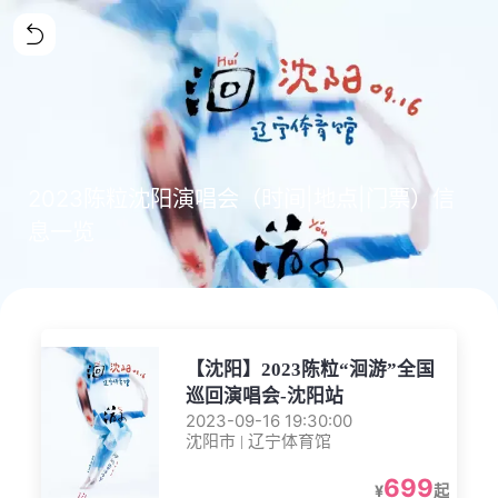
2023陈粒沈阳演唱会（时间|地点|门票）信
息一览
【沈阳】2023陈粒“洄游”全国
巡回演唱会-沈阳站
2023-09-16 19:30:00
沈阳市 | 辽宁体育馆
699
¥
起