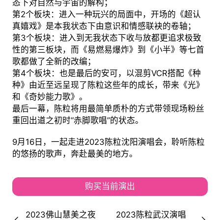
态下对自然与宇宙的解构；
第2个板块：进入一种玩兴的局面中，开场的《超认
真嬉戏》是本我状态下由意识和情感联袂的卷轴；
第3个板块：进入到无我状态下收与放都更追求极致
性的第三板块，而《易燃易爆炸》到《小半》等七首
歌都做了全新的改编；
第4个板块：也是最后的安可，以混剪VCR搭配《种
种》由近至远呈现了陈粒这些年的成长，带来《光》
和《奇妙能力歌》。
最后一幕，陈粒将用最简单质朴的方式带领现场粉丝
重回出道之初时“赤脚歌唱”的状态。
9月16日，一起走进2023陈粒沈阳演唱会，聆听陈粒
的悠扬的歌声，奔赴最美的地方。
购买当前演出
2023佛山慧美之夜
2023陈粒武汉演唱