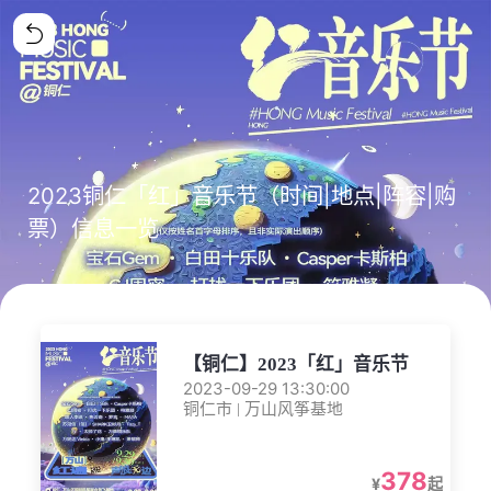
2023铜仁「红」音乐节（时间|地点|阵容|购
票）信息一览
【铜仁】2023「红」音乐节
2023-09-29 13:30:00
铜仁市 | 万山风筝基地
378
¥
起