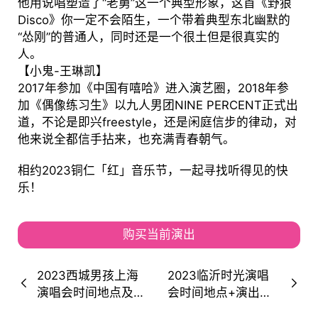
他用说唱塑造了“老舅”这一个典型形象，这首《野狼
Disco》你一定不会陌生，一个带着典型东北幽默的
“怂刚”的普通人，同时还是一个很土但是很真实的
人。
【小鬼-王琳凯】
2017年参加《中国有嘻哈》进入演艺圈，2018年参
加《偶像练习生》以九人男团NINE PERCENT正式出
道，不论是即兴freestyle，还是闲庭信步的律动，对
他来说全都信手拈来，也充满青春朝气。
相约2023铜仁「红」音乐节，一起寻找听得见的快
乐！
购买当前演出
2023西城男孩上海
2023临沂时光演唱
演唱会时间地点及购
会时间地点+演出阵
票入口
容+购票通道