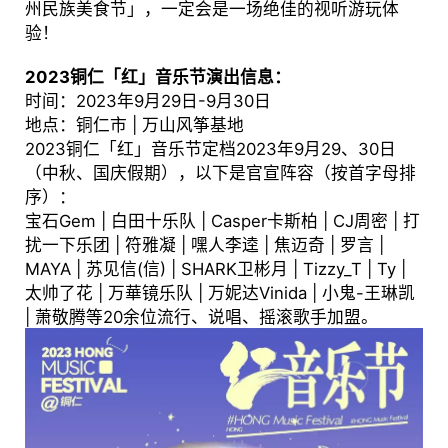
州民族美食节」，一定会是一场绝佳的视听游玩体
验！
2023铜仁「红」音乐节演出信息：
时间：2023年9月29日-9月30日
地点：铜仁市 | 万山风筝基地
2023铜仁「红」音乐节定档2023年9月29、30日
（中秋、国庆假期），以下是官宣阵容（按首字母排
序）：
宝石Gem | 白田十乐队 | Casper卡斯柏 | CJ周密 | 打
扰一下乐团 | 符雅凝 | 嘿人李逵 | 焦迈奇 | 罗言 |
MAYA | 苏见信(信) | SHARK卫彬月 | Tizzy_T | Ty |
太帅了花 | 万華镜乐队 | 万妮达Vinida | 小鬼-王琳凯
| 萧敬腾等20余位流行、说唱、摇滚歌手加盟。