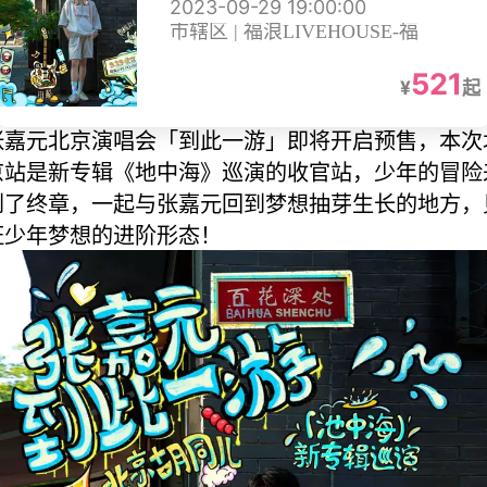
2023-09-29 19:00:00
市辖区 | 福浪LIVEHOUSE-福
521
¥
起
张嘉元北京演唱会「到此一游」即将开启预售，本次
京站是新专辑《地中海》巡演的收官站，少年的冒险
到了终章，一起与张嘉元回到梦想抽芽生长的地方，
证少年梦想的进阶形态！