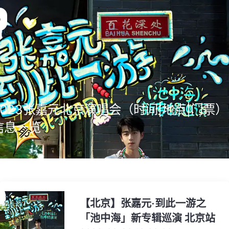
2023张嘉元北京演唱会（时间|地点|门票）
信息一览
【北京】张嘉元·到此一游之
「池中海」新专辑巡演 北京站