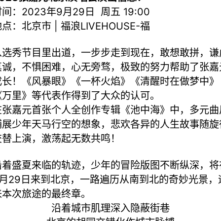
间：2023年9月29日 周五 19:00
点：北京市 | 福浪LIVEHOUSE-福
从选秀节目里出道，一步步走到现在，敢想敢拼，谦
真诚，不惧困难，心无旁骛，极致的努力帮助了张嘉
成长！《风暴眼》《一杯火焰》《清醒时在做梦中》
《万里》等代表作得到了大众的认可。
在张嘉元首张个人全创作专辑《池中海》中，多元曲
铺展少年天马行空的想象，悲欢各异的人生故事随旋
交替上演，激荡起无数共鸣！
沿着盛夏来临的轨迹，少年的冒险版图不断纵深，将
9月29日来到北京，一路遍历从南到北的奇妙光景，
来本次旅途的最终章。
沿着城市肌理深入隐蔽街巷