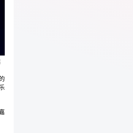
站
的
乐
嘉