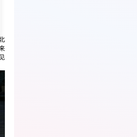
北
来
见