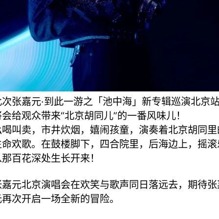
此次张嘉元·到此一游之「池中海」新专辑巡演北京
将会给观众带来“北京胡同儿”的一番风味儿！
吆喝叫卖，市井炊烟，嬉闹孩童，演奏着北京胡同里
生命欢歌。在鼓楼脚下，四合院里，后海边上，摇滚
从那百花深处生长开来！
张嘉元北京演唱会在欢笑与歌声同日落远去，期待张
元再次开启一场全新的冒险。