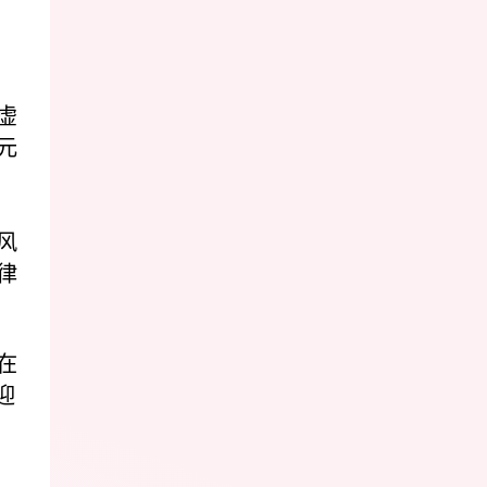
虚
元
风
律
在
迎