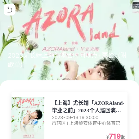
2023尤长靖上海演唱会时间地点+票价（附
歌单）
【上海】尤长靖「AZORAland·
毕业之前」2023个人巡回演唱
2023-09-16 19:30:00
会-上海站
市辖区 | 上海静安体育中心体育馆
719
¥
起