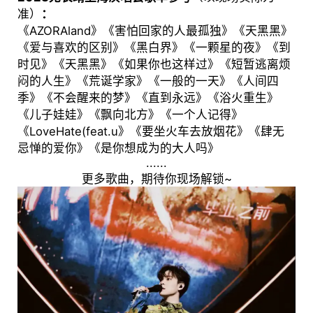
准）
：
《AZORAland》《害怕回家的人最孤独》《天黑黑》
《爱与喜欢的区别》《黑白界》《一颗星的夜》《到
时见》《天黑黑》《如果你也这样过》《短暂逃离烦
闷的人生》《荒诞学家》《一般的一天》《人间四
季》《不会醒来的梦》《直到永远》《浴火重生》
《儿子娃娃》《飘向北方》《一个人记得》
《LoveHate(feat.u》《要坐火车去放烟花》《肆无
忌惮的爱你》《是你想成为的大人吗》
......
更多歌曲，期待你现场解锁~