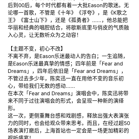
后到00后，每个时代都有着一大批Eason的歌迷。无
论哪一首歌，不管是《十年》《浮夸》，是《K歌之
王》《富士山下》，还是《孤勇者》......，他总能把
华丽和经典的唱腔结合，将歇斯底里与俏皮的气质融
入心灵，让无数听众为之动容！
【主题不变，初心不改】
不离不弃，是Eason乐迷最动人的告白；一生追随，
是Eason乐迷最真挚的情感；四年前是「Fear and
Dreams」，四年后依旧是「Fear and Dreams」，
不管过去多少年，陈奕迅一直在用他不变的音乐初
心，带给我们无数的感动......
在本次「Fear and Dreams」演唱会中，陈奕迅将带
来不同于过往演唱会的形式，会呈现一种新的演绎
形。
这一次，更侧重舞台感和戏剧感，释放出强大表演张
力的同时，也会给观众带来思考。而且，在经过超50
场表演打磨后，上海首站也一定会是一场更加精彩的
视听盛宴！