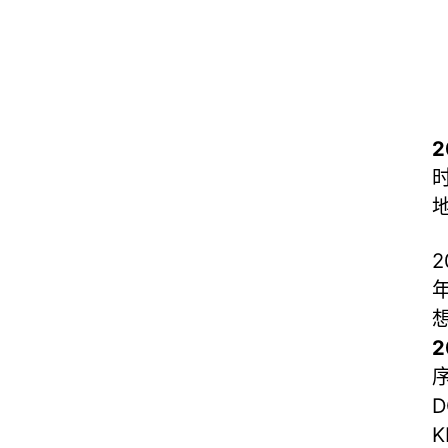
时
D
K