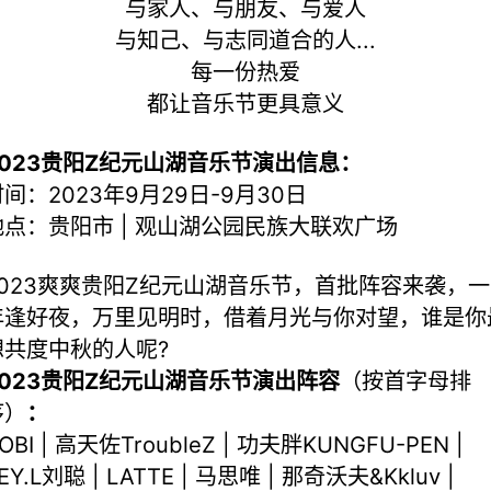
与家人、与朋友、与爱人
与知己、与志同道合的人...
每一份热爱
都让音乐节更具意义
2023贵阳Z纪元山湖音乐节演出信息：
间：2023年9月29日-9月30日
地点：贵阳市 | 观山湖公园民族大联欢广场
2023爽爽贵阳Z纪元山湖音乐节，首批阵容来袭，一
年逢好夜，万里见明时，借着月光与你对望，谁是你
想共度中秋的人呢?
2023贵阳Z纪元山湖音乐节演出阵容
（按首字母排
序）
：
OBI | 高天佐TroubleZ | 功夫胖KUNGFU-PEN |
EY.L刘聪 | LATTE | 马思唯 | 那奇沃夫&Kkluv |