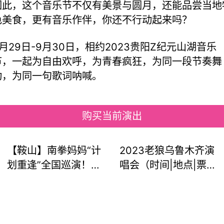
因此，这个音乐节不仅有美景与圆月，还能品尝当地
色美食，更有音乐作伴，你还不行动起来吗？
9月29日-9月30日，相约2023贵阳Z纪元山湖音乐
节，一起为自由欢呼，为青春疯狂，为同一段节奏舞
动，为同一句歌词呐喊。
购买当前演出
【鞍山】南拳妈妈“计
2023老狼乌鲁木齐演
划重逢”全国巡演！要
唱会（时间|地点|票
来重逢加入计划吗？
价|购票）信息一览