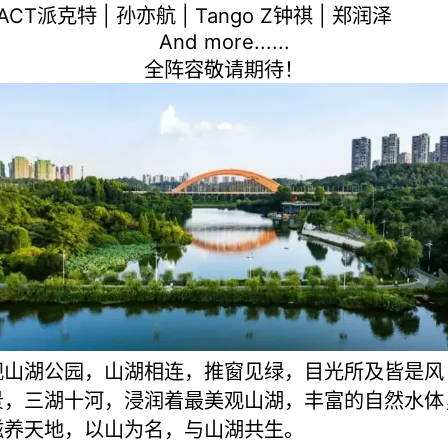
ACT派克特 | 孙亦航 | Tango Z钟祺 | 郑润泽
And more......
全阵容敬请期待！
观山湖公园，山湖相连，推窗见绿，目光所及皆是风
景，三湖十河，浸润着最美观山湖，丰富的自然水体
滋养天地，以山为名，与山湖共生。