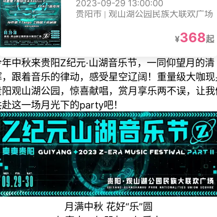
2023-09-29 13:00:00
贵阳市 | 观山湖公园民族大联欢广场
368
¥
起
今年中秋来贵阳Z纪元·山湖音乐节，一同仰望月的清
辉，跟着音乐的律动，感受星空辽阔！重量级大咖现
贵阳观山湖公园，惊喜献唱，赏月享乐两不误，让我
共赴这一场月光下的party吧！
月满中秋 花好“乐”圆