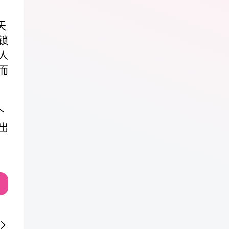
天
锁
人
而
个
出