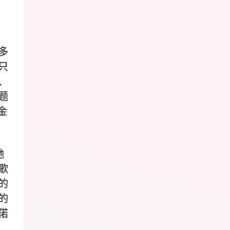
，
多
只
、
题
金
她
歌
的
的
偌