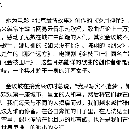
注。
她为电影《北京爱情故事》创作的《岁月神偷》
后来就常年霸占网易云音乐热歌榜，歌曲评论上十万
条，感动了无数在城市中颠簸的人们。其实金玟岐不
是歌手，姚贝娜的《如果没有你》、陈翔的《烟火》
陈楚生的《那个远方》、电视剧《金枝玉叶》同名主
曲《金枝玉叶》...这些耳熟能详的歌曲的创作者都是
玟岐，一个集才貌于一身的江西女子。
金玟岐在接受采访时总说，“我只写实不造梦”，
喜欢观察一座城市，里面的人和事，然后将它们藏在
里。我们每天与不同的人擦肩而过，我们越来越忙碌
无法为谁而停留。在各自奔忙的日子里，在无法见面
时空里，偶尔停留在你耳边的那首歌，也许是我们在
大世界里唯一的渺小的交汇。