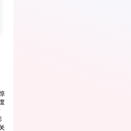
惊
度
音
影
关