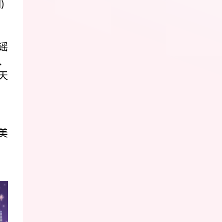
)
谣
、
天
美