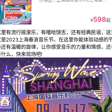
市辖区 | 上海国际音乐村(上海薰衣
草公园北园)
598
¥
起
这里有流行摇滚乐，有嘻哈饶舌，还有经典民谣，这
就是2023上海春浪音乐节。在这里你能体验动感的
奏还有温暖的旋律，让你感受音乐的力量和情感，还
等什么，快来现场吧!