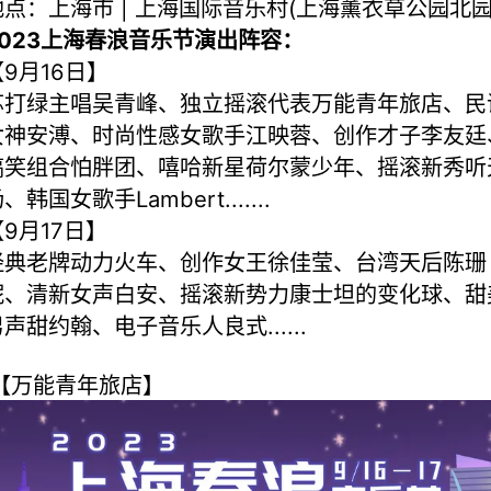
地点：上海市 | 上海国际音乐村(上海薰衣草公园北园
2023上海春浪音乐节演出阵容：
【9月16日】
苏打绿主唱吴青峰、独立摇滚代表万能青年旅店、民
女神安溥、时尚性感女歌手江映蓉、创作才子李友廷
搞笑组合怕胖团、嘻哈新星荷尔蒙少年、摇滚新秀听
、韩国女歌手Lambert.......
【9月17日】
经典老牌动力火车、创作女王徐佳莹、台湾天后陈珊
妮、清新女声白安、摇滚新势力康士坦的变化球、甜
声甜约翰、电子音乐人良式......
【万能青年旅店】