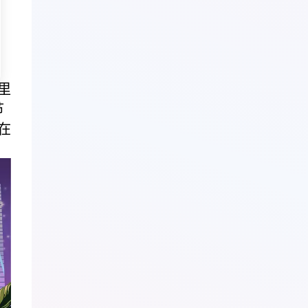
里
节
在