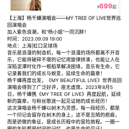
699
¥
起
【上海】杨千嬅演唱会——MY TREE OF LIVE世界巡
回演唱会
加入紫色浪潮，和“杨小姐”一同沉醉！
时间：2023.09.09 19:00
地点：上海|虹口足球场
音乐是浪漫的制造机，每一个浪漫的场所都离不开音
乐，它能将破碎不堪的记忆用旋律拼凑，也能让人在
深陷泥潭时化作一根稻草解决困境，音乐有生命，它
记录着我们的成长与蜕变，延续生命的篇章！
杨千嬅再度出发，《MY BEAUTIFUL LIVE》世界巡回
演唱会得到了广泛好评，座无虚席。2023年8月5
日，杨千嬅携《MY TREE OF LIVE》再度起航，延续
新的篇章，与粉丝歌迷一起见证她的成长经历！
这次演唱会杨千嬅以树木为灵感，每一段经历，都是
一个印记会留存在树木的身上，这不是丑陋的疤痕，
而是骄傲的象征，是成长历程中的冒险旅程。一圈一
圈的年轮都是时间的记忆，也是生命的见证！