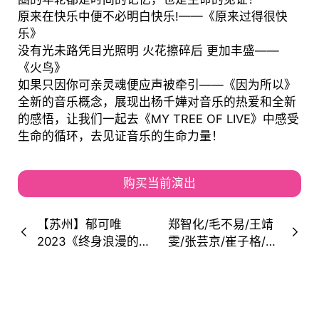
原来在快乐中便不必明白快乐!——《原来过得很快
乐》
没有光未路凭目光照明 火花擦碎后 更加丰盛——
《火鸟》
如果只因你可亲灵魂便应声被牵引——《因为所以》
全新的音乐概念，展现出杨千嬅对音乐的热爱和全新
的感悟，让我们一起去《MY TREE OF LIVE》中感受
生命的循环，去见证音乐的生命力量！
购买当前演出
【苏州】郁可唯
郑智化/毛不易/王靖
2023《终身浪漫的
雯/张芸京/崔子格/梦
开始》巡回演唱会 开
然/赵子骅/濮曼乐队/
启“粉色魔方”之旅
蛮虎乐队/末秋乐
队...2023茶花音乐
节・楚雄火把节！这