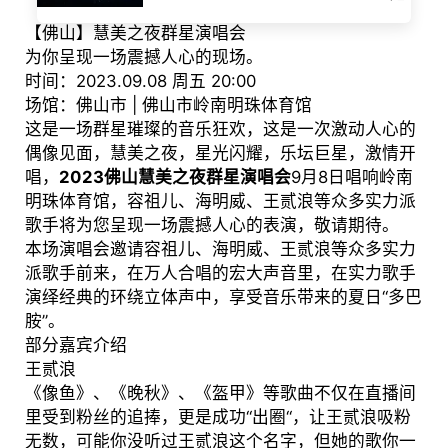
【佛山】慧美之夜群星演唱会
为你呈现一场震撼人心的现场。
时间：2023.09.08 周五 20:00
场馆：佛山市 | 佛山市岭南明珠体育馆
这是一场群星璀璨的音乐狂欢，这是一次激动人心的
偶像见面，慧美之夜，星光闪耀，乐坛巨星，激情开
唱，
2023佛山慧美之夜群星演唱会
9月8日唱响岭南
明珠体育馆，容祖儿、海明威、王贰浪等众多实力派
歌手将为您呈现一场震撼人心的表演，敬请期待。
本场演唱会邀请容祖儿、海明威、王贰浪等众多实力
派歌手前来，在万人合唱的宏大声音里，在实力歌手
演绎经典的环绕立体声中，享受音乐带来的夏日“多巴
胺”。
部分嘉宾介绍
王贰浪
《像鱼》、《晚秋》、《盔甲》等歌曲不仅在直播间
里受到粉丝的追捧，更是成功“出圈“，让王贰浪吸粉
无数，可能你没听过王贰浪这个名字，但她的歌你一