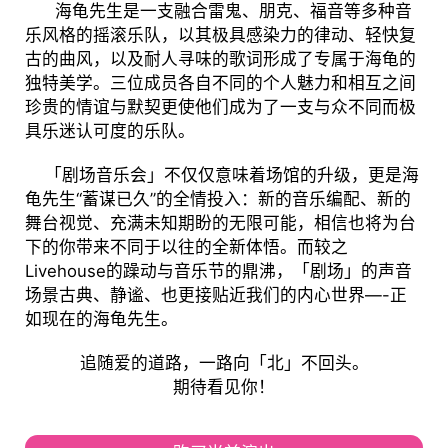
海龟先生是一支融合雷鬼、朋克、福音等多种音
乐风格的摇滚乐队，以其极具感染力的律动、轻快复
古的曲风，以及耐人寻味的歌词形成了专属于海龟的
独特美学。三位成员各自不同的个人魅力和相互之间
珍贵的情谊与默契更使他们成为了一支与众不同而极
具乐迷认可度的乐队。
「剧场音乐会」不仅仅意味着场馆的升级，更是海
龟先生“蓄谋已久”的全情投入：新的音乐编配、新的
舞台视觉、充满未知期盼的无限可能，相信也将为台
下的你带来不同于以往的全新体悟。而较之
Livehouse的躁动与音乐节的鼎沸，「剧场」的声音
场景古典、静谧、也更接贴近我们的内心世界—-正
如现在的海龟先生。
追随爱的道路，一路向「北」不回头。
期待看见你！