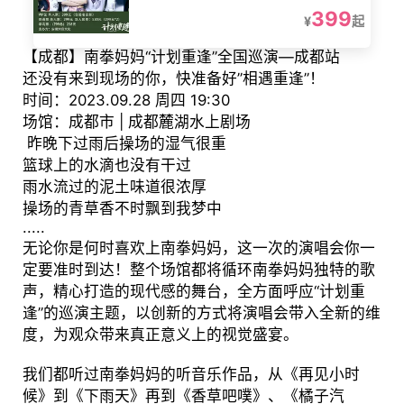
399
¥
起
【成都】南拳妈妈“计划重逢”全国巡演—成都站
还没有来到现场的你，快准备好”相遇重逢”！
时间：2023.09.28 周四 19:30
场馆：成都市 | 成都麓湖水上剧场
昨晚下过雨后操场的湿气很重
篮球上的水滴也没有干过
雨水流过的泥土味道很浓厚
操场的青草香不时飘到我梦中
.....
无论你是何时喜欢上南拳妈妈，这一次的演唱会你一
定要准时到达！整个场馆都将循环南拳妈妈独特的歌
声，精心打造的现代感的舞台，全方面呼应“计划重
逢”的巡演主题，以创新的方式将演唱会带入全新的维
度，为观众带来真正意义上的视觉盛宴。
我们都听过南拳妈妈的听音乐作品，从《再见小时
候》到《下雨天》再到《香草吧噗》、《橘子汽