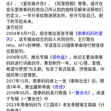
水》、《爱你离开你》、《风雪梧桐》等等，或许在
音乐里南拳妈妈用自己所认知的独特见解来诠释他们
的定义，一半分享给歌迷朋友听，些许写给自己，剩
下的写给未来。
演艺经历
2004年5月11日，组合推出首张专辑《
南拳妈妈的夏
天
》，该专辑由组合的四人共同创作。主打歌在
Hito、MTV封神榜、华语音乐20强等单曲排行榜连续
位居前列。
2006年5月，推出专辑《
调色盘
》，依旧主要由南拳
妈妈进行词曲创作，筹划制作一年，以“心情、爱情、
希望与梦想”为主题，包含了英式摇滚、抒情摇滚、中
国风等12首情歌，
2017年12月，南拳妈妈继上一张《拳新出击》后，睽
违1年半，推出最新单曲《
奇迹
》
2019年05月，南拳妈妈发行歌曲《
一瞥余光
》，收录
于专辑《一瞥余光》中
2023年南拳妈妈为《三国杀》老友季献唱主题曲《计
划重逢》