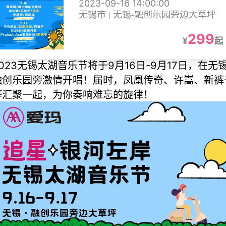
2023-09-16 14:00:00
无锡市 | 无锡-融创乐园旁边大草坪
299
¥
起
2023无锡太湖音乐节将于9月16日-9月17日，在无
融创乐园旁激情开唱！届时，凤凰传奇、许嵩、新裤
等汇聚一起，为你奏响难忘的旋律！