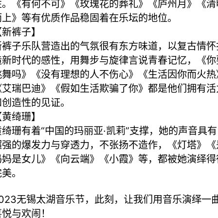
性。《有何不可》《玫瑰花的葬礼》《庐州月》《清
雨上》等有优质作品稳固着在乐坛的地位。
【新裤子】
新裤子乐队营造出的气氛很有东方味道，以复古情怀
造新时代的感性，用舞步与旋律言说青春记忆，《你
跳舞吗》《没有理想的人不伤心》《生活因你而火热
《艾瑞巴迪》《假如生活欺骗了你》都是他们拥有活
和创造性的见证。
【黄绮珊】
黄绮珊有着“中国的玛丽亚·凯莉”支撑，她的声音具有
超强的爆发力与穿透力，不张扬不造作，《灯塔》《
妈妈是女儿》《向云端》《小霞》等，都被她演绎得
完美。
2023无锡太湖音乐节，此刻，让我们用音乐演绎一
喜悦与欢闹！