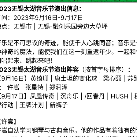
2023无锡太湖音乐节演出信息：
间：2023年9月16日-9月17日
地点：无锡市 | 无锡-融创乐园旁边大草坪
音乐是不可思议的奇迹，能使千人心跳同音；音乐是
种神奇的魔法，能使我们在这一刻重返年少。一起和
们唱起来、跳起来吧！
2023无锡太湖音乐节演出阵容
（按首字母排序）
：
9月16日】黄绮珊 | 康士坦的变化球 | 梁心颐 | 苏
 | 许嵩 | 张星特 | 郑润泽
9月17日】凤凰传奇 | 沉舟乐 | /回春丹 | HUSH | 
行动 | 王牌计划 | 新裤子
【许嵩】
许嵩自幼学习钢琴与古典音乐，他的作品有着独有的