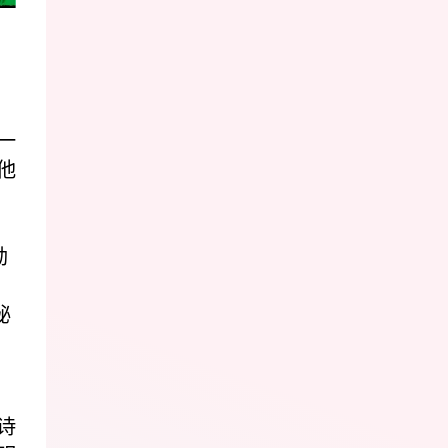
一
他
勋
秘
诗