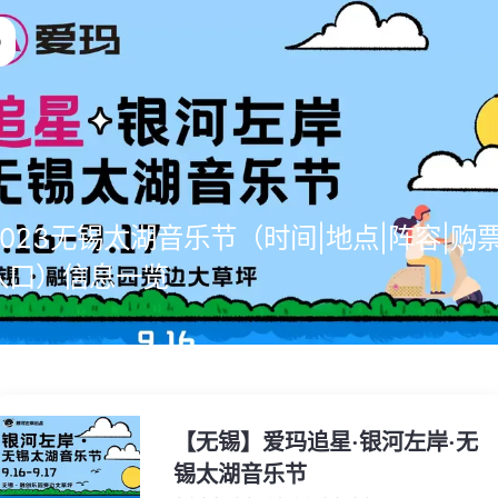
2023无锡太湖音乐节（时间|地点|阵容|购
入口）信息一览
【无锡】爱玛追星·银河左岸·无
锡太湖音乐节