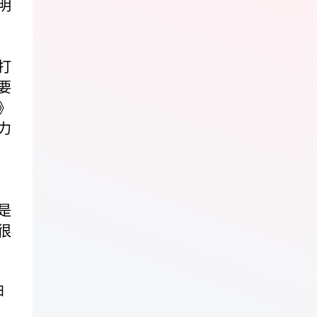
明
打
要
》
力
是
很
曲