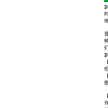
时
【
伦
【
密